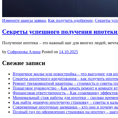
Измените шансы заявки
,
Как получить одобрение
,
Секреты ус
Секреты успешного получения ипотеки 
Получение ипотеки – это важный шаг для многих людей, мечта
by
Софронова Алина
Posted on
14.10.2025
Свежие записи
Вторичное жилье или новостройка – что выгоднее для ип
Секреты ипотечного кредитования – как получить ипоте
Ремонт трехкомнатной квартиры – стоимость и советы п
Пошаговое руководство – Как начать ремонт в комнате в
Финансовая ответственность – Как созаемщику эффекти
Минимальный стаж работы для ипотеки – сколько времен
Как найти дешевую ипотечную страховку – советы и каль
Современные ипотечные заемщики – кто они и почему в
Полный гид по оформлению страховки на ипотеку – шаги