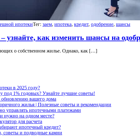
пешной ипотеки
Тег:
заем
,
ипотека
,
кредит
,
одобрение
,
шансы
– узнайте, как изменить шансы на одоб
ющих о собственном жилье. Однако, как […]
отеки в 2025 году?
ку под 1% годовых? Узнайте лучшие советы!
о обновлению вашего дома
торичного жилья | Полезные советы и рекомендации
вно управлять ипотечными платежами
и нужно на одном месте?
кулятор для расчета
ыбирают ипотечный кредит?
, советы и подводные камни