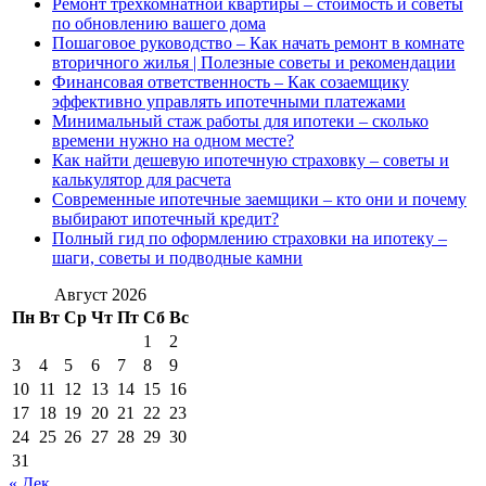
Ремонт трехкомнатной квартиры – стоимость и советы
по обновлению вашего дома
Пошаговое руководство – Как начать ремонт в комнате
вторичного жилья | Полезные советы и рекомендации
Финансовая ответственность – Как созаемщику
эффективно управлять ипотечными платежами
Минимальный стаж работы для ипотеки – сколько
времени нужно на одном месте?
Как найти дешевую ипотечную страховку – советы и
калькулятор для расчета
Современные ипотечные заемщики – кто они и почему
выбирают ипотечный кредит?
Полный гид по оформлению страховки на ипотеку –
шаги, советы и подводные камни
Август 2026
Пн
Вт
Ср
Чт
Пт
Сб
Вс
1
2
3
4
5
6
7
8
9
10
11
12
13
14
15
16
17
18
19
20
21
22
23
24
25
26
27
28
29
30
31
« Дек