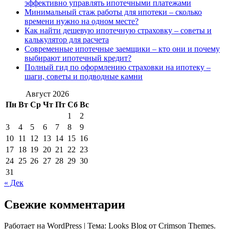
эффективно управлять ипотечными платежами
Минимальный стаж работы для ипотеки – сколько
времени нужно на одном месте?
Как найти дешевую ипотечную страховку – советы и
калькулятор для расчета
Современные ипотечные заемщики – кто они и почему
выбирают ипотечный кредит?
Полный гид по оформлению страховки на ипотеку –
шаги, советы и подводные камни
Август 2026
Пн
Вт
Ср
Чт
Пт
Сб
Вс
1
2
3
4
5
6
7
8
9
10
11
12
13
14
15
16
17
18
19
20
21
22
23
24
25
26
27
28
29
30
31
« Дек
Свежие комментарии
Работает на WordPress
|
Тема: Looks Blog от Crimson Themes.