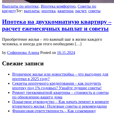
Выплаты по ипотеке
,
Ипотека комфортно
,
Советы по
кредиту
Тег:
выплаты
,
ипотека
,
квартира
,
расчет
,
советы
Ипотека на двухкомнатную квартиру –
расчет ежемесячных выплат и советы
Приобретение жилья – это важный шаг в жизни каждого
человека, и иногда для этого необходимо […]
by
Софронова Алина
Posted on
16.11.2024
Свежие записи
Вторичное жилье или новостройка – что выгоднее для
ипотеки в 2025 году?
Секреты ипотечного кредитования – как получить
ипотеку под 1% годовых? Узнайте лучшие советы!
Ремонт трехкомнатной квартиры – стоимость и советы
по обновлению вашего дома
Пошаговое руководство – Как начать ремонт в комнате
вторичного жилья | Полезные советы и рекомендации
Финансовая ответственность – Как созаемщику