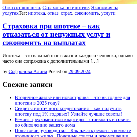
Отказ от лишнего
,
Страховка по ипотеке
,
Экономия на
услугах
Тег:
ипотека
,
отказ
,
страх
,
сэкономить
,
услуги
Страховка при ипотеке – как
отказаться от ненужных услуг и
сэкономить на выплатах
Ипотека – это важный шаг в жизни каждого человека, однако
часто она сопряжена с дополнительными […]
by
Софронова Алина
Posted on
29.09.2024
Свежие записи
Вторичное жилье или новостройка – что выгоднее для
ипотеки в 2025 году?
Секреты ипотечного кредитования – как получить
ипотеку под 1% годовых? Узнайте лучшие советы!
Ремонт трехкомнатной квартиры – стоимость и советы
по обновлению вашего дома
Пошаговое руководство – Как начать ремонт в комнате
вторичного жилья | Полезные советы и рекомендации