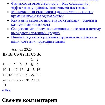
Финансовая ответственность – Как созаемщику
эффективно управлять ипотечными платежами
Минимальный стаж работы для ипотеки – сколько
времени нужно на одном месте?
Как найти дешевую ипотечную страховку – советы и
калькулятор для расчета
Современные ипотечные заемщики – кто они и почему
выбирают ипотечный кредит?
Полный гид по оформлению страховки на ипотеку –
шаги, советы и подводные камни
Август 2026
Пн
Вт
Ср
Чт
Пт
Сб
Вс
1
2
3
4
5
6
7
8
9
10
11
12
13
14
15
16
17
18
19
20
21
22
23
24
25
26
27
28
29
30
31
« Дек
Свежие комментарии