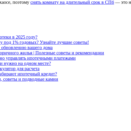
 хаосе, поэтому
снять комнату на длительный срок в СПб
— это н
отеки в 2025 году?
ку под 1% годовых? Узнайте лучшие советы!
о обновлению вашего дома
торичного жилья | Полезные советы и рекомендации
вно управлять ипотечными платежами
и нужно на одном месте?
кулятор для расчета
ыбирают ипотечный кредит?
, советы и подводные камни