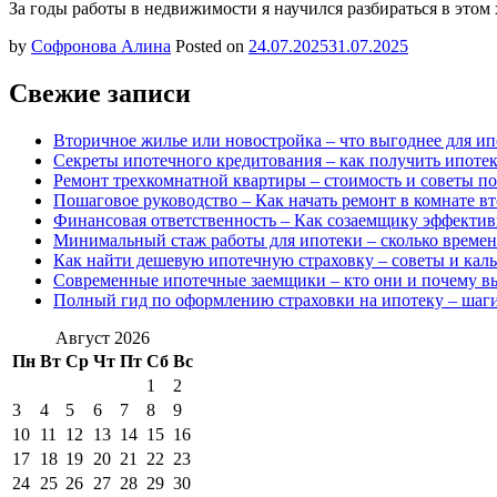
За годы работы в недвижимости я научился разбираться в этом
by
Софронова Алина
Posted on
24.07.2025
31.07.2025
Свежие записи
Вторичное жилье или новостройка – что выгоднее для ип
Секреты ипотечного кредитования – как получить ипоте
Ремонт трехкомнатной квартиры – стоимость и советы п
Пошаговое руководство – Как начать ремонт в комнате в
Финансовая ответственность – Как созаемщику эффекти
Минимальный стаж работы для ипотеки – сколько времен
Как найти дешевую ипотечную страховку – советы и каль
Современные ипотечные заемщики – кто они и почему в
Полный гид по оформлению страховки на ипотеку – шаги
Август 2026
Пн
Вт
Ср
Чт
Пт
Сб
Вс
1
2
3
4
5
6
7
8
9
10
11
12
13
14
15
16
17
18
19
20
21
22
23
24
25
26
27
28
29
30