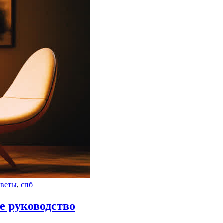
оветы
,
спб
е руководство