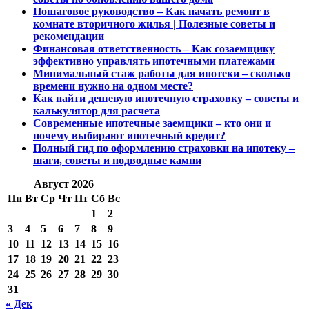
Пошаговое руководство – Как начать ремонт в
комнате вторичного жилья | Полезные советы и
рекомендации
Финансовая ответственность – Как созаемщику
эффективно управлять ипотечными платежами
Минимальный стаж работы для ипотеки – сколько
времени нужно на одном месте?
Как найти дешевую ипотечную страховку – советы и
калькулятор для расчета
Современные ипотечные заемщики – кто они и
почему выбирают ипотечный кредит?
Полный гид по оформлению страховки на ипотеку –
шаги, советы и подводные камни
Август 2026
Пн
Вт
Ср
Чт
Пт
Сб
Вс
1
2
3
4
5
6
7
8
9
10
11
12
13
14
15
16
17
18
19
20
21
22
23
24
25
26
27
28
29
30
31
« Дек