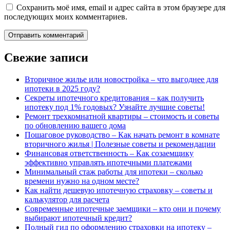
Сохранить моё имя, email и адрес сайта в этом браузере для
последующих моих комментариев.
Свежие записи
Вторичное жилье или новостройка – что выгоднее для
ипотеки в 2025 году?
Секреты ипотечного кредитования – как получить
ипотеку под 1% годовых? Узнайте лучшие советы!
Ремонт трехкомнатной квартиры – стоимость и советы
по обновлению вашего дома
Пошаговое руководство – Как начать ремонт в комнате
вторичного жилья | Полезные советы и рекомендации
Финансовая ответственность – Как созаемщику
эффективно управлять ипотечными платежами
Минимальный стаж работы для ипотеки – сколько
времени нужно на одном месте?
Как найти дешевую ипотечную страховку – советы и
калькулятор для расчета
Современные ипотечные заемщики – кто они и почему
выбирают ипотечный кредит?
Полный гид по оформлению страховки на ипотеку –