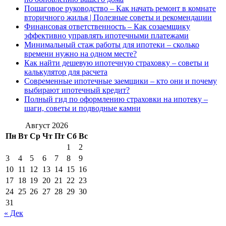
Пошаговое руководство – Как начать ремонт в комнате
вторичного жилья | Полезные советы и рекомендации
Финансовая ответственность – Как созаемщику
эффективно управлять ипотечными платежами
Минимальный стаж работы для ипотеки – сколько
времени нужно на одном месте?
Как найти дешевую ипотечную страховку – советы и
калькулятор для расчета
Современные ипотечные заемщики – кто они и почему
выбирают ипотечный кредит?
Полный гид по оформлению страховки на ипотеку –
шаги, советы и подводные камни
Август 2026
Пн
Вт
Ср
Чт
Пт
Сб
Вс
1
2
3
4
5
6
7
8
9
10
11
12
13
14
15
16
17
18
19
20
21
22
23
24
25
26
27
28
29
30
31
« Дек