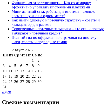
Финансовая ответственность – Как созаемщику
эффективно управлять ипотечными платежами
Минимальный стаж работы для ипотеки – сколько
времени нужно на одном месте?
Как найти дешевую ипотечную страховку – советы и
калькулятор для расчета
Современные ипотечные заемщики – кто они и почему
выбирают ипотечный кредит?
Полный гид по оформлению страховки на ипотеку –
шаги, советы и подводные камни
Август 2026
Пн
Вт
Ср
Чт
Пт
Сб
Вс
1
2
3
4
5
6
7
8
9
10
11
12
13
14
15
16
17
18
19
20
21
22
23
24
25
26
27
28
29
30
31
« Дек
Свежие комментарии