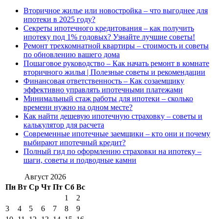
Вторичное жилье или новостройка – что выгоднее для
ипотеки в 2025 году?
Секреты ипотечного кредитования – как получить
ипотеку под 1% годовых? Узнайте лучшие советы!
Ремонт трехкомнатной квартиры – стоимость и советы
по обновлению вашего дома
Пошаговое руководство – Как начать ремонт в комнате
вторичного жилья | Полезные советы и рекомендации
Финансовая ответственность – Как созаемщику
эффективно управлять ипотечными платежами
Минимальный стаж работы для ипотеки – сколько
времени нужно на одном месте?
Как найти дешевую ипотечную страховку – советы и
калькулятор для расчета
Современные ипотечные заемщики – кто они и почему
выбирают ипотечный кредит?
Полный гид по оформлению страховки на ипотеку –
шаги, советы и подводные камни
Август 2026
Пн
Вт
Ср
Чт
Пт
Сб
Вс
1
2
3
4
5
6
7
8
9