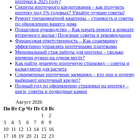
ипотеки в 2025 году?
Секреты ипотечного кредитования – как получить
ипотеку под 1% годовых? Узнайте лучшие советы!
Ремонт трехкомнатной квартиры – стоимость и советы
по обновлению вашего дома
Пошаговое руководство – Как начать ремонт в комнате
вторичного жилья | Полезные советы и рекомендации
Финансовая ответственность – Как созаемщику
эффективно управлять ипотечными платежами
Минимальный стаж работы для ипотеки – сколько
времени нужно на одном месте?
Как найти дешевую ипотечную страховку – советы и
калькулятор для расчета
Современные ипотечные заемщики – кто они и почему
выбирают ипотечный кредит?
Полный гид по оформлению страховки на ипотеку –
шаги, советы и подводные камни
Август 2026
Пн
Вт
Ср
Чт
Пт
Сб
Вс
1
2
3
4
5
6
7
8
9
10
11
12
13
14
15
16
17
18
19
20
21
22
23