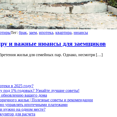
ртиры
Тег:
брак
,
заем
,
ипотека
,
квартира
,
нюансы
тиру и важные нюансы для заемщиков
бретения жилья для семейных пар. Однако, несмотря […]
отеки в 2025 году?
ку под 1% годовых? Узнайте лучшие советы!
о обновлению вашего дома
торичного жилья | Полезные советы и рекомендации
вно управлять ипотечными платежами
и нужно на одном месте?
кулятор для расчета