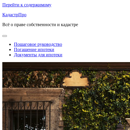
Перейти к содержимому
КадастрПро
Всё о праве собственности и кадастре
Пошаговое руководство
Погашение ипотеки
Документы для ипотеки