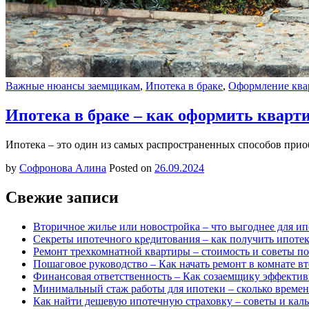
Важные нюансы заемщикам
,
Ипотека в браке
,
Оформление ква
Ипотека в браке – как оформить квар
Ипотека – это один из самых распространенных способов прио
by
Софронова Алина
Posted on
26.09.2024
Свежие записи
Вторичное жилье или новостройка – что выгоднее для ип
Секреты ипотечного кредитования – как получить ипоте
Ремонт трехкомнатной квартиры – стоимость и советы п
Пошаговое руководство – Как начать ремонт в комнате в
Финансовая ответственность – Как созаемщику эффекти
Минимальный стаж работы для ипотеки – сколько времен
Как найти дешевую ипотечную страховку – советы и каль