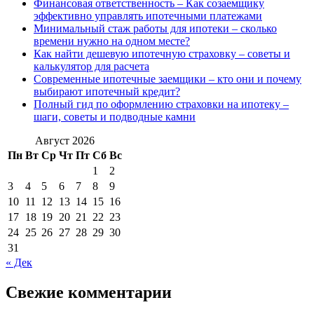
Финансовая ответственность – Как созаемщику
эффективно управлять ипотечными платежами
Минимальный стаж работы для ипотеки – сколько
времени нужно на одном месте?
Как найти дешевую ипотечную страховку – советы и
калькулятор для расчета
Современные ипотечные заемщики – кто они и почему
выбирают ипотечный кредит?
Полный гид по оформлению страховки на ипотеку –
шаги, советы и подводные камни
Август 2026
Пн
Вт
Ср
Чт
Пт
Сб
Вс
1
2
3
4
5
6
7
8
9
10
11
12
13
14
15
16
17
18
19
20
21
22
23
24
25
26
27
28
29
30
31
« Дек
Свежие комментарии