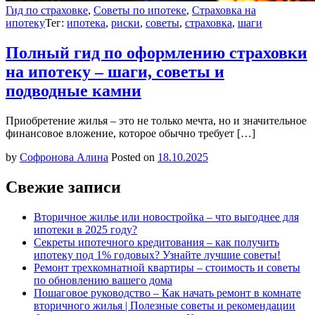
Гид по страховке
,
Советы по ипотеке
,
Страховка на
ипотеку
Тег:
ипотека
,
риски
,
советы
,
страховка
,
шаги
Полный гид по оформлению страховки
на ипотеку – шаги, советы и
подводные камни
Приобретение жилья – это не только мечта, но и значительное
финансовое вложение, которое обычно требует […]
by
Софронова Алина
Posted on
18.10.2025
Свежие записи
Вторичное жилье или новостройка – что выгоднее для
ипотеки в 2025 году?
Секреты ипотечного кредитования – как получить
ипотеку под 1% годовых? Узнайте лучшие советы!
Ремонт трехкомнатной квартиры – стоимость и советы
по обновлению вашего дома
Пошаговое руководство – Как начать ремонт в комнате
вторичного жилья | Полезные советы и рекомендации