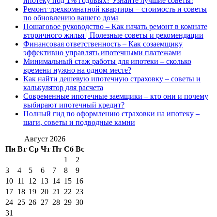
ипотеку под 1% годовых? Узнайте лучшие советы!
Ремонт трехкомнатной квартиры – стоимость и советы
по обновлению вашего дома
Пошаговое руководство – Как начать ремонт в комнате
вторичного жилья | Полезные советы и рекомендации
Финансовая ответственность – Как созаемщику
эффективно управлять ипотечными платежами
Минимальный стаж работы для ипотеки – сколько
времени нужно на одном месте?
Как найти дешевую ипотечную страховку – советы и
калькулятор для расчета
Современные ипотечные заемщики – кто они и почему
выбирают ипотечный кредит?
Полный гид по оформлению страховки на ипотеку –
шаги, советы и подводные камни
Август 2026
Пн
Вт
Ср
Чт
Пт
Сб
Вс
1
2
3
4
5
6
7
8
9
10
11
12
13
14
15
16
17
18
19
20
21
22
23
24
25
26
27
28
29
30
31