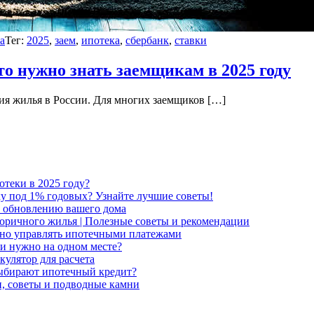
а
Тег:
2025
,
заем
,
ипотека
,
сбербанк
,
ставки
то нужно знать заемщикам в 2025 году
ия жилья в России. Для многих заемщиков […]
отеки в 2025 году?
ку под 1% годовых? Узнайте лучшие советы!
о обновлению вашего дома
торичного жилья | Полезные советы и рекомендации
вно управлять ипотечными платежами
и нужно на одном месте?
кулятор для расчета
ыбирают ипотечный кредит?
, советы и подводные камни