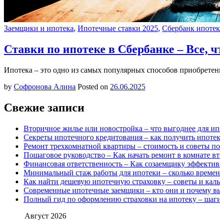
Заемщики и ипотека
,
Ипотечные ставки 2025
,
Сбербанк ипотек
Ставки по ипотеке в Сбербанке – Все, ч
Ипотека – это одно из самых популярных способов приобретен
by
Софронова Алина
Posted on
26.06.2025
Свежие записи
Вторичное жилье или новостройка – что выгоднее для ип
Секреты ипотечного кредитования – как получить ипоте
Ремонт трехкомнатной квартиры – стоимость и советы п
Пошаговое руководство – Как начать ремонт в комнате в
Финансовая ответственность – Как созаемщику эффекти
Минимальный стаж работы для ипотеки – сколько времен
Как найти дешевую ипотечную страховку – советы и каль
Современные ипотечные заемщики – кто они и почему в
Полный гид по оформлению страховки на ипотеку – шаги
Август 2026