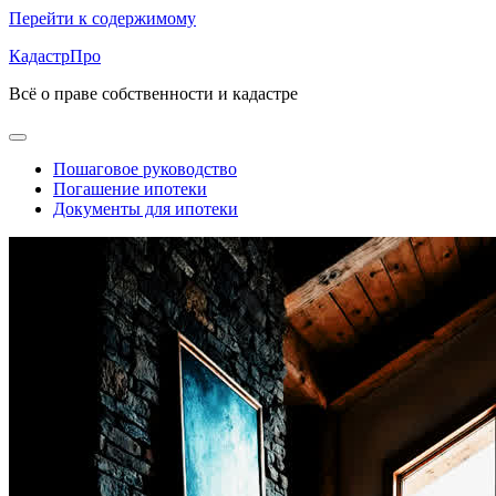
Перейти к содержимому
КадастрПро
Всё о праве собственности и кадастре
Пошаговое руководство
Погашение ипотеки
Документы для ипотеки