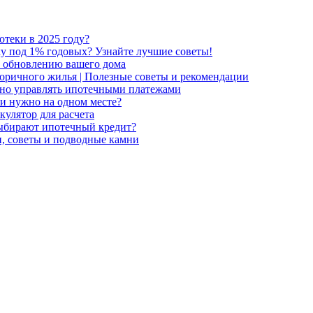
отеки в 2025 году?
ку под 1% годовых? Узнайте лучшие советы!
о обновлению вашего дома
торичного жилья | Полезные советы и рекомендации
вно управлять ипотечными платежами
и нужно на одном месте?
кулятор для расчета
ыбирают ипотечный кредит?
, советы и подводные камни