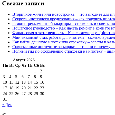
Свежие записи
Вторичное жилье или новостройка – что выгоднее для ип
Секреты ипотечного кредитования – как получить ипоте
Ремонт трехкомнатной квартиры – стоимость и советы п
Пошаговое руководство – Как начать ремонт в комнате в
Финансовая ответственность – Как созаемщику эффекти
Минимальный стаж работы для ипотеки – сколько времен
Как найти дешевую ипотечную страховку – советы и каль
Современные ипотечные заемщики – кто они и почему в
Полный гид по оформлению страховки на ипотеку – шаги
Август 2026
Пн
Вт
Ср
Чт
Пт
Сб
Вс
1
2
3
4
5
6
7
8
9
10
11
12
13
14
15
16
17
18
19
20
21
22
23
24
25
26
27
28
29
30
31
« Дек